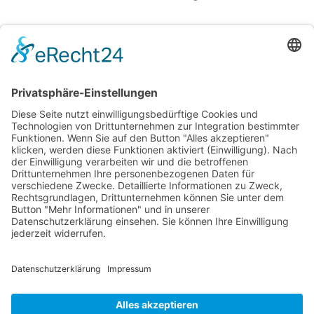
Tage | 70 Unterrichtseinheiten
Unterkunft:
Inklusive in 5★
Unterkunft:
Inklusive in 5★
Apartments im
Mziuri Gardens
Apartments im
Mziuri Gardens
Lernen Sie Sprachen einfach und effektiv im sonnigen Batumi!
Nina Franke Management International
Forsthausstraße 6, 01877 Bischofswerda
Telefon: +49 171 555 2295
service@deutsch-unter-palmen.com
MENÜ
RECHTLICHE SEITEN
© 2025 Nina Franke Management International | Alle Rechte
vorbehalten